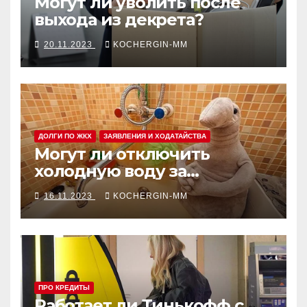
Могут ли уволить после
выхода из декрета?
20.11.2023
KOCHERGIN-MM
ДОЛГИ ПО ЖКХ
ЗАЯВЛЕНИЯ И ХОДАТАЙСТВА
Могут ли отключить
холодную воду за
неуплату: правовые
16.11.2023
KOCHERGIN-MM
аспекты и последствия
ПРО КРЕДИТЫ
Работает ли Тинькофф с