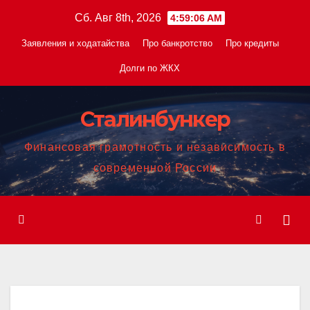
Перейти
Сб. Авг 8th, 2026
4:59:07 AM
к
Заявления и ходатайства
Про банкротство
Про кредиты
содержанию
Долги по ЖКХ
Сталинбункер
Финансовая грамотность и независимость в
современной России